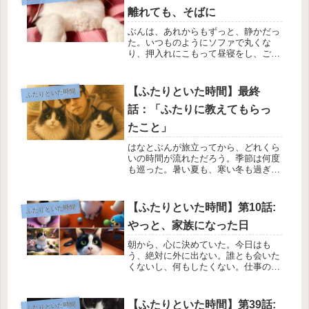
離れても、そばに
ぶんは、あれからもずっと、静かだっ
た。いつものようにソファで丸くな
り、押入れにこもって昼寝をし、ごは
んの時間には「にゃあ」と小さな声で
私を呼んだ。ぶんとふたりの暮らしに
も、少しずつリズムが生まれていた。
【ふたりといた時間】最終
ふたりといた時間
確かに“ひとり”になったはずなのに、
話：「ふたりに教えてもらっ
そ...
たこと」
はなとぶんが旅立ってから、どれくら
いの時間が流れただろう。季節は何度
も巡った。暑い夏も、寒い冬も過ぎて
いった。だけど——私は1日たりと
も、ふたりを忘れたことがない。断言
できる。朝、目が覚めたとき。仕事へ
【ふたりといた時間】第10話:
ふたりといた時間
向かうとき。ごはんを食べるとき。眠
やっと、家族になった日
る前...
朝から、心に決めていた。今日はも
う、絶対に外に出ない。誰とも会いた
くないし、何もしたくない。仕事の疲
れも、気疲れも、全部ブランケットに
くるんでしまいたい。『ソファから一
歩も動かない』っていう、ちょっとし
【ふたりといた時間】第39話:
ふたりといた時間