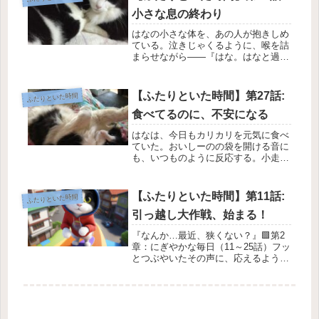
た宣言みたいなもの。それが今日の予
小さな息の終わり
定表...
はなの小さな体を、あの人が抱きしめ
ている。泣きじゃくるように、喉を詰
まらせながら——『はな。はなと過ご
せて、本当に幸せだった。ありがと
う。楽しかったよ。出会ってくれて、
本当にありがとう……はな
【ふたりといた時間】第27話:
ふたりといた時間
ぁ……！』“はな”と何度も、何度も呼
食べてるのに、不安になる
びかけて、崩...
はなは、今日もカリカリを元気に食べ
ていた。おいしーのの袋を開ける音に
も、いつものように反応する。小走り
に駆けてきて、お皿の前でおすわりし
て、まるで「早くちょーだい」と言っ
ているみたいに尻尾をふる。食いしん
【ふたりといた時間】第11話:
ふたりといた時間
坊なのは、ずっと変わらない。カリカ
引っ越し大作戦、始まる！
リ...
『なんか…最近、狭くない？』🟩第2
章：にぎやかな毎日（11～25話）フッ
とつぶやいたその声に、応えるように
視線を上げたのは――ソファとベッド
をしれっと占領している、ふたりの猫
だった。はなはベッドのど真ん中で、
きれいに丸くなって寝ている。ぶん...