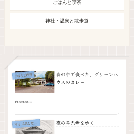
ごはんと喫茶
神社・温泉と散歩道
森の中で食べた、グリーンハ
ごはんと喫茶
ウスのカレー
2026.06.13
夜の善光寺を歩く
神
社･温泉と散歩道