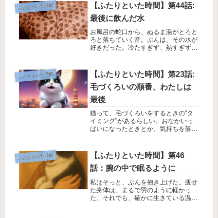
『おそろいにしたら、可愛いかも
【ふたりといた時間】第44話:
ふたりといた時間
な…』レジに向かうときには、もうそ
最後に飲んだ水
のふたつ...
お風呂の蛇口から、ぬるま湯がとろと
ろと落ちていく音。ぶんは、その水が
好きだった。冷たすぎず、熱すぎず。
ちょうどよくあたたかく、少し鉄分の
味がするそのお湯を、ぶんはよく飲ん
でいた。その日。もしかしたら、ぶん
【ふたりといた時間】第23話:
ふたりといた時間
が水を飲むかもしれない——そんな小
毛づくろいの順番、わたしは
さ...
最後
猫って、毛づくろいをするときの“タ
イミング”があるらしい。おなかいっ
ぱいになったときとか、気持ちを落ち
着けたいときとか。それから、なに
か“整えたい”ときにもするんだって。
はなとぶんを見ていると、たしかにそ
【ふたりといた時間】第46
ふたりといた時間
んな気がする。ごはんを食べて満足し
話：腕の中で眠るように
た...
私はそっと、ぶんを抱き上げた。痩せ
た身体は、まるで羽のように軽かっ
た。それでも、確かに生きている温も
りが腕の中にあった。ぶんの呼吸が、
少しずつ浅くなっていった。腕の中で