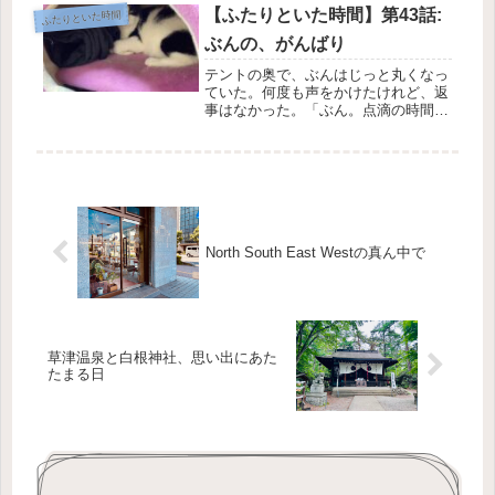
右に、左にと動かしていた体が、やが
【ふたりといた時間】第43話:
ふたりといた時間
て止まり小さな胸が、かすかに上下す
ぶんの、がんばり
るの...
テントの奥で、ぶんはじっと丸くなっ
ていた。何度も声をかけたけれど、返
事はなかった。「ぶん。点滴の時間だ
よ。……楽になるから」そう言って
も、ぶんは動かない。目を閉じたま
ま、気配だけがそこにある。私と離れ
てから、ぶんは少しずつ食べなくなっ
た。食...
North South East Westの真ん中で
草津温泉と白根神社、思い出にあた
たまる日