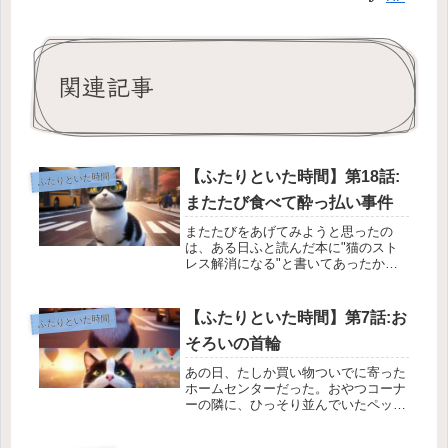
関連記事
【ふたりといた時間】第18話:
ふたりといた時間
またたび食べて酔っ払い事件
またたびをあげてみようと思ったの
は、ある日ふと読んだ本に"猫のスト
レス解消になる"と書いてあったか
ら。仕事で家を空けることが多い私
は、ふたりに寂しい思いをさせている
かもしれないと、ずっとどこかで気に
【ふたりといた時間】第7話:お
ふたりといた時間
していた。せめて、ほんの少しでも気
そろいの首輪
晴らしに...
あの日、たしか買い物ついでに寄った
ホームセンターだった。おやつコーナ
ーの隣に、ひっそり並んでいたペット
グッズ。何気なく手に取ったのは、ピ
ンクとグレーの小さな首輪だった。