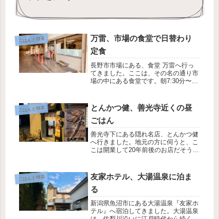
万雷、市場の食堂で日替わり
ごはんと喫茶
定食
長野市市場にある、食堂 万雷へ行っ
てきました。ここは、その名の通り市
場の中にある食堂です。朝7:30分〜か
ら営業しており、お昼時になるといつ
も混み合っています。昔ながらの雰囲
気で、お母さんが作る味に近いと思い
とんかつ健、善光寺近くの昼
ごはんと喫茶
ます。いわゆる市場メシが食べれま...
ごはん
善光寺下にある隠れ名店、とんかつ健
へ行きました。地元の方に伺うと、こ
こは開業して20年前後のお店だそうで
す。とんかつ健のメニューは、メイン
のとんかつから、定食、ら〜めん、カ
レー、うどんetcと揚げ物以外も充実
友家ホテル、大湯温泉に泊ま
ごはんと喫茶
しているラインアップです😲。とん...
る
新潟県魚沼市にある大湯温泉『友家ホ
テル』へ宿泊してきました。大湯温泉
は、佐梨川沿いに江戸時代から続く、