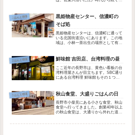
自然豊かな温泉地です。その中でも、
ミシュラン三つ星を獲得した『友家ホ
テル』は、私のお気に入りの宿。10年
黒姫物産センター、信濃町の
ごはんと喫茶
前に初めて訪れて以来、最低でも年
そば処
に...
黒姫物産センターは、信濃町に通って
いる北国街道沿いにあります。この地
域は、小林一茶出生の場所として有名
です。黒姫山と飯綱山が見える高台に
位置するにも関わらず、黒姫駅から徒
歩10分ほどです。そんな黒姫物産セン
鮮味館 吉田店、台湾料理の昼
ごはんと喫茶
ター地下には、そば処があります。
私...
ここ近年の長野市は、黄色い看板の台
湾料理屋さんが目立ちます。SBC通り
にある台湾料理 鮮味館もその１つで
す。中国･黒竜江省出身の周大偉料理
長が作る台湾料理は、本場の味と日本
人に馴染む家庭的な料理です。店内も
秋山食堂、大盛りごはんの日
ごはんと喫茶
現地を彷彿させる雰囲気で、どこか
懐...
長野市小柴見にある小さな食堂、秋山
食堂へ行ってきました。創業40年以上
の秋山食堂は、大通りから外れた道中
にあります。この道は、長野市内の渋
滞を避けるための抜け道として使う裏
道なんです。そこにあるのが、秋山食
堂なんです。夜になると、屋台のお