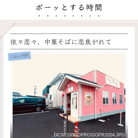
ボーッとする時間
依々恋々、中華そばに恋焦がれて
ごはんと喫茶
DCIM100GOPROGOPR3204.JPG