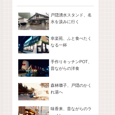
戸隠湧水スタンド、名
水を汲みに行く
幸楽苑、ふと食べたく
なる一杯
手作りキッチンPOT、
昔ながらの洋食
森林囃子、戸隠のかく
れ湯へ
味香来、昔ながらのラ