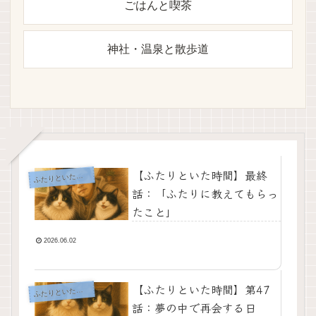
ごはんと喫茶
神社・温泉と散歩道
【ふたりといた時間】最終
ふ
たりといた時間
話：「ふたりに教えてもらっ
たこと」
2026.06.02
【ふたりといた時間】第47
ふ
たりといた時間
話：夢の中で再会する日