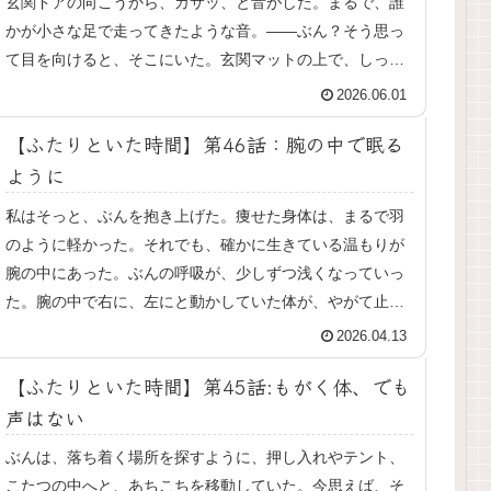
玄関ドアの向こうから、カサッ、と音がした。まるで、誰
かが小さな足で走ってきたような音。——ぶん？そう思っ
て目を向けると、そこにいた。玄関マットの上で、しっぽ
をふりふりしながら、私を見上げ...
2026.06.01
【ふたりといた時間】第46話：腕の中で眠る
ように
私はそっと、ぶんを抱き上げた。痩せた身体は、まるで羽
のように軽かった。それでも、確かに生きている温もりが
腕の中にあった。ぶんの呼吸が、少しずつ浅くなっていっ
た。腕の中で右に、左にと動かしていた体が、やがて止ま
り小さな胸が、かすかに上下するの...
2026.04.13
【ふたりといた時間】第45話:もがく体、でも
声はない
ぶんは、落ち着く場所を探すように、押し入れやテント、
こたつの中へと、あちこちを移動していた。今思えば、そ