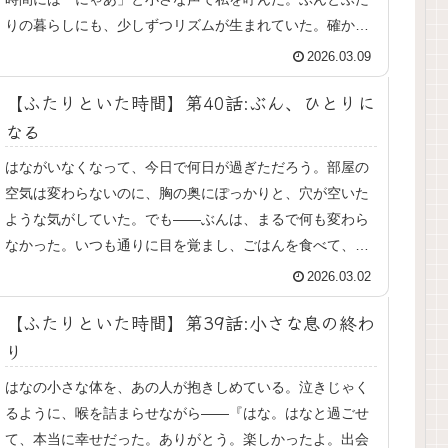
りの暮らしにも、少しずつリズムが生まれていた。確か
に“ひとり”になったはずなのに、そ...
2026.03.09
【ふたりといた時間】第40話:ぶん、ひとりに
なる
はながいなくなって、今日で何日が過ぎただろう。部屋の
空気は変わらないのに、胸の奥にぽっかりと、穴が空いた
ような気がしていた。でも——ぶんは、まるで何も変わら
なかった。いつも通りに目を覚まし、ごはんを食べて、毛
づくろいをして、私のところに甘え...
2026.03.02
【ふたりといた時間】第39話:小さな息の終わ
り
はなの小さな体を、あの人が抱きしめている。泣きじゃく
るように、喉を詰まらせながら——『はな。はなと過ごせ
て、本当に幸せだった。ありがとう。楽しかったよ。出会