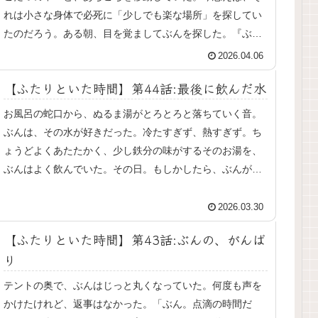
れは小さな身体で必死に「少しでも楽な場所」を探してい
たのだろう。ある朝、目を覚ましてぶんを探した。『ぶ
ん、どこだ？』部屋の中を見回しても...
2026.04.06
【ふたりといた時間】第44話:最後に飲んだ水
お風呂の蛇口から、ぬるま湯がとろとろと落ちていく音。
ぶんは、その水が好きだった。冷たすぎず、熱すぎず。ち
ょうどよくあたたかく、少し鉄分の味がするそのお湯を、
ぶんはよく飲んでいた。その日。もしかしたら、ぶんが水
を飲むかもしれない——そんな小さ...
2026.03.30
【ふたりといた時間】第43話:ぶんの、がんば
り
テントの奥で、ぶんはじっと丸くなっていた。何度も声を
かけたけれど、返事はなかった。「ぶん。点滴の時間だ