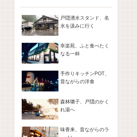
戸隠湧水スタンド、名
水を汲みに行く
幸楽苑、ふと食べたく
なる一杯
手作りキッチンPOT、
昔ながらの洋食
森林囃子、戸隠のかく
れ湯へ
味香来、昔ながらのラ