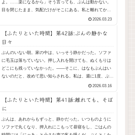
よ。……楽になるから」そう言っても、ぶんは動かない。
目を閉じたまま、気配だけがそこにある。私と離れてか
ら、ぶんは少しずつ食べなくなった。食...
2026.03.23
【ふたりといた時間】第42話:ぶんの静かな
日々
ぶんのいない朝。家の中は、いっそう静かだった。ソファ
に毛玉は落ちていない。押し入れを開けても、ぬくもりは
どこにも残っていなかった。——そこに、はなもぶんはい
ないのだと、改めて思い知らされる。私は、週に1度、ぶん
のいる亜希子さんの家へ通うよう...
2026.03.16
【ふたりといた時間】第41話:離れても、そば
に
ぶんは、あれからもずっと、静かだった。いつものように
ソファで丸くなり、押入れにこもって昼寝をし、ごはんの
時間には「にゃあ」と小さな声で私を呼んだ。ぶんとふた