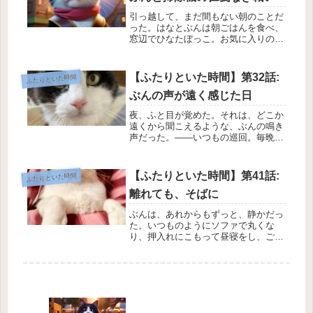
引っ越して、まだ間もない朝のことだ
った。はなとぶんは朝ごはんを食べ、
窓辺でひなたぼっこ。お気に入りのル
ーティンを終え、ふたりしてまったり
くつろいでいた、そのとき。私は、そ
っと壁に立てかけてあった――掃除機
【ふたりといた時間】第32話:
ふたりといた時間
を取り出した。カチッ。スイッチを入
ぶんの声が遠く感じた日
れ...
夜、ふと目が覚めた。それは、どこか
遠くから聞こえるような、ぶんの鳴き
声だった。——いつもの巡回。毎晩、
相変わらずぶんは家の中をぐるっと歩
きながら、「んあお〜ん」と狼みたい
に鳴く。まるで家全体に「見守ってる
【ふたりといた時間】第41話:
ふたりといた時間
よ」と言っているみたいに。でも、そ
離れても、そばに
の...
ぶんは、あれからもずっと、静かだっ
た。いつものようにソファで丸くな
り、押入れにこもって昼寝をし、ごは
んの時間には「にゃあ」と小さな声で
私を呼んだ。ぶんとふたりの暮らしに
も、少しずつリズムが生まれていた。
確かに“ひとり”になったはずなのに、
そ...