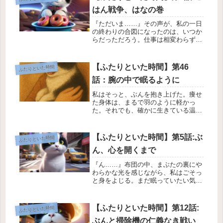
はん戦争、はなの巻
『ただいま……』その声が、私の一日
の終わりの合図になったのは、いつか
らだっただろう。仕事は相変わらず慌
ただしくて、あれやこれやと気を張る
毎日。上手くいってるとはいえ、疲れ
はじわじわと体に染みついて、帰宅す
【ふたりといた時間】第46
ふたりといた時間
る頃にはヘロヘロで。靴を脱ぐだけで
話：腕の中で眠るように
も...
私はそっと、ぶんを抱き上げた。痩せ
た身体は、まるで羽のように軽かっ
た。それでも、確かに生きている温も
りが腕の中にあった。ぶんの呼吸が、
少しずつ浅くなっていった。腕の中で
右に、左にと動かしていた体が、やが
【ふたりといた時間】第5話:ぶ
ふたりといた時間
て止まり小さな胸が、かすかに上下す
ん、心を開くまで
るの...
『ん……』布団の中、まぶたの裏にや
わらかな光を感じながら、私はごそっ
と身をよじる。まだ眠っていたい気持
ちと、ほんのり感じる“気配”とがせめ
ぎあってる——そんな休日の朝。する
と。「ぺしっ」……え？ 今の、何？
【ふたりといた時間】第12話:
ふたりといた時間
もう一度まぶたを閉じようとした、
ぶんと掃除機の仁義なき戦い
そ...